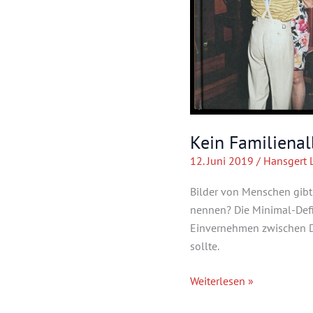
Kein Familiena
12. Juni 2019
/
Hansgert 
Bilder von Menschen gibt 
nennen? Die Minimal-Defin
Einvernehmen zwischen D
sollte.
Kein
Weiterlesen »
Familienalbum