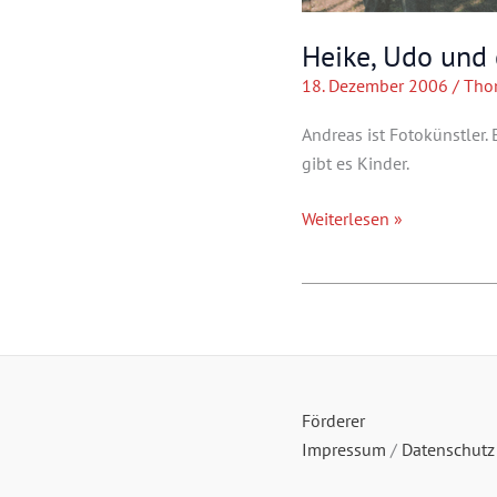
Heike, Udo und 
18. Dezember 2006
/
Tho
Andreas ist Fotokünstler.
gibt es Kinder.
Heike,
Weiterlesen »
Udo
und
die
anderen
Förderer
Impressum
/
Datenschutz