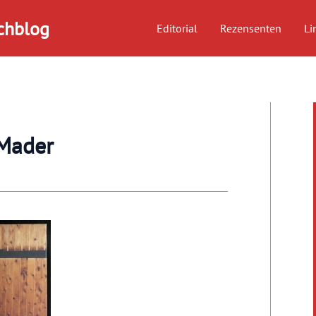
chblog
Editorial
Rezensenten
Li
Mader