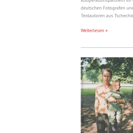
Kooperationspartnern im 
deutschen Fotografen und
Textautoren aus Tschechi
Strukturwandel
Weiterlesen »
Ostrava