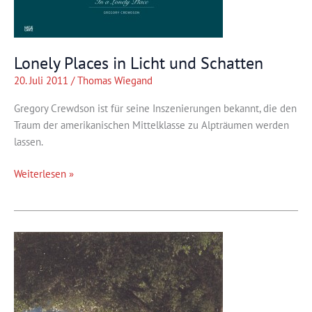
Lonely Places in Licht und Schatten
20. Juli 2011
/
Thomas Wiegand
Gregory Crewdson ist für seine Inszenierungen bekannt, die den
Traum der amerikanischen Mittelklasse zu Alpträumen werden
lassen.
Lonely
Weiterlesen »
Places
in
Licht
und
Schatten