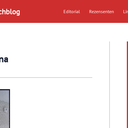
chblog
Editorial
Rezensenten
Li
ena