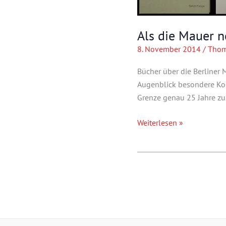
Als die Mauer n
8. November 2014
/
Thom
Bücher über die Berliner
Augenblick besondere Konj
Grenze genau 25 Jahre zu
Als
Weiterlesen »
die
Mauer
noch
stand