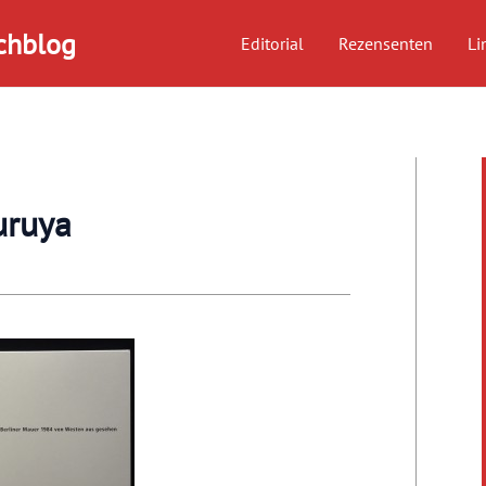
chblog
Editorial
Rezensenten
Li
uruya