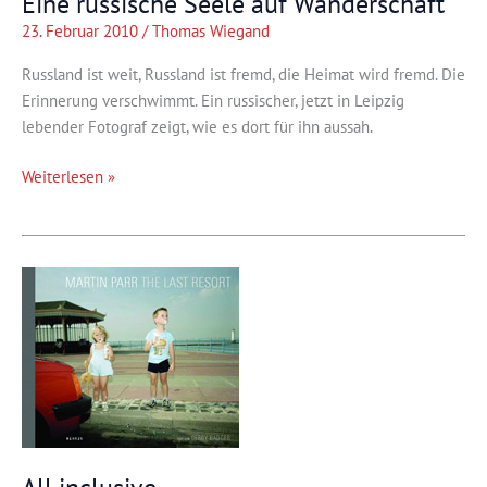
Eine russische Seele auf Wanderschaft
23. Februar 2010
/
Thomas Wiegand
Russland ist weit, Russland ist fremd, die Heimat wird fremd. Die
Erinnerung verschwimmt. Ein russischer, jetzt in Leipzig
lebender Fotograf zeigt, wie es dort für ihn aussah.
Eine
Weiterlesen »
russische
Seele
auf
Wanderschaft