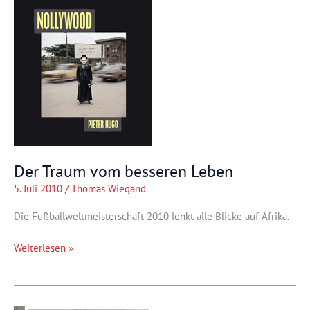
Lotterie
Der Traum vom besseren Leben
5. Juli 2010
/
Thomas Wiegand
Die Fußballweltmeisterschaft 2010 lenkt alle Blicke auf Afrika.
Der
Weiterlesen »
Traum
vom
besseren