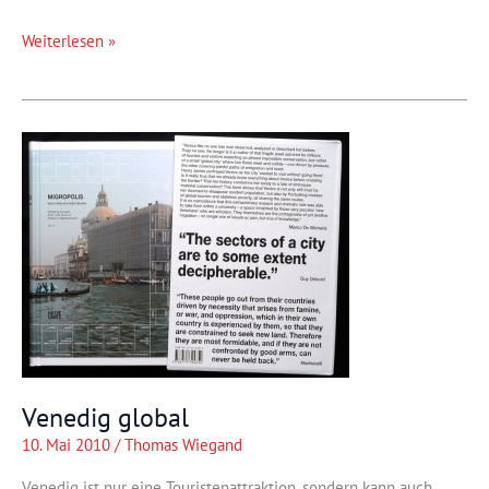
Grenzfall
Weiterlesen »
DDR
Venedig global
10. Mai 2010
/
Thomas Wiegand
Venedig ist nur eine Touristenattraktion, sondern kann auch