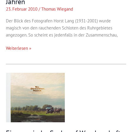
Jahren
23. Februar 2010
/
Thomas Wiegand
Der Blick des Fotografen Horst Lang (1931-2001) wurde
magisch von den rauchenden Schloten des Ruhrgebietes
angezogen. So scheint es jedenfalls in der Zusammenschau,
Die
Weiterlesen »
Kulturhauptstadtregion
vor
50
Jahren