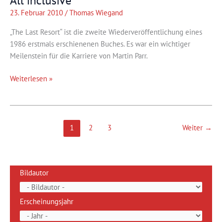
All inclusive
23. Februar 2010
/
Thomas Wiegand
„The Last Resort“ ist die zweite Wiederveröffentlichung eines
1986 erstmals erschienenen Buches. Es war ein wichtiger
Meilenstein für die Karriere von Martin Parr.
All
Weiterlesen »
inclusive
1
2
3
Weiter
→
Bildautor
Erscheinungsjahr