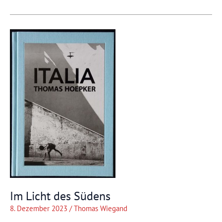
es
in
Berlin-
DDR
so
war
Im Licht des Südens
8. Dezember 2023
/
Thomas Wiegand