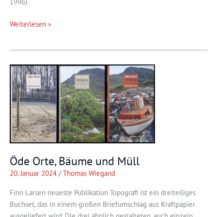
1996).
Sachen
Weiterlesen »
von
Leuten
Öde Orte, Bäume und Müll
20. Januar 2024
/
Thomas Wiegand
Finn Larsen neueste Publikation Topografi ist ein dreiteiliges
Buchset, das in einem großen Briefumschlag aus Kraftpapier
ausgeliefert wird. Die drei ähnlich gestalteten, auch einzeln