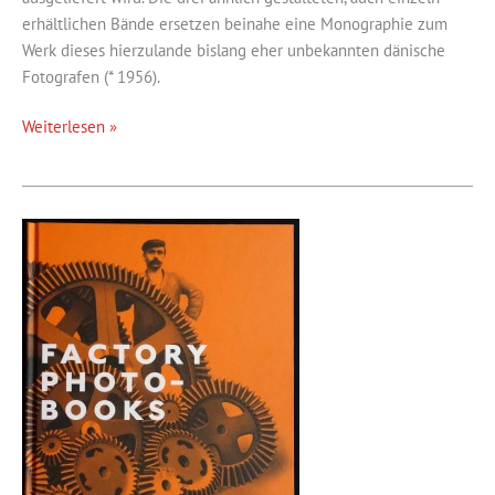
erhältlichen Bände ersetzen beinahe eine Monographie zum
Werk dieses hierzulande bislang eher unbekannten dänische
Fotografen (* 1956).
Öde
Weiterlesen »
Orte,
Bäume
und
Müll