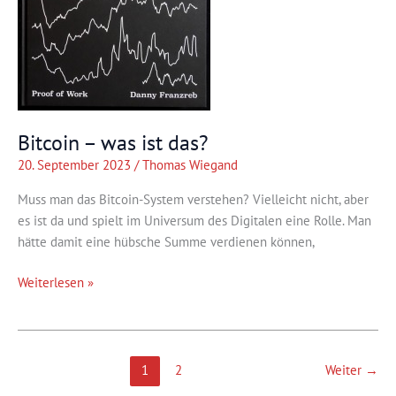
Bitcoin – was ist das?
20. September 2023
/
Thomas Wiegand
Muss man das Bitcoin-System verstehen? Vielleicht nicht, aber
es ist da und spielt im Universum des Digitalen eine Rolle. Man
hätte damit eine hübsche Summe verdienen können,
Bitcoin
Weiterlesen »
–
was
ist
das?
1
2
Weiter
→