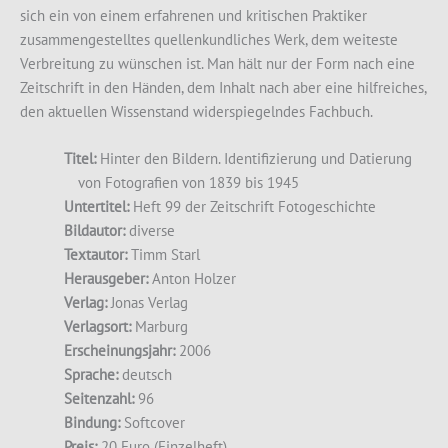
sich ein von einem erfahrenen und kritischen Praktiker
zusammengestelltes quellenkundliches Werk, dem weiteste
Verbreitung zu wünschen ist. Man hält nur der Form nach eine
Zeitschrift in den Händen, dem Inhalt nach aber eine hilfreiches,
den aktuellen Wissenstand widerspiegelndes Fachbuch.
Titel:
Hinter den Bildern. Identifizierung und Datierung
von Fotografien von 1839 bis 1945
Untertitel:
Heft 99 der Zeitschrift Fotogeschichte
Bildautor:
diverse
Textautor:
Timm Starl
Herausgeber:
Anton Holzer
Verlag:
Jonas Verlag
Verlagsort:
Marburg
Erscheinungsjahr:
2006
Sprache:
deutsch
Seitenzahl:
96
Bindung:
Softcover
Preis:
20 Euro (Einzelheft)