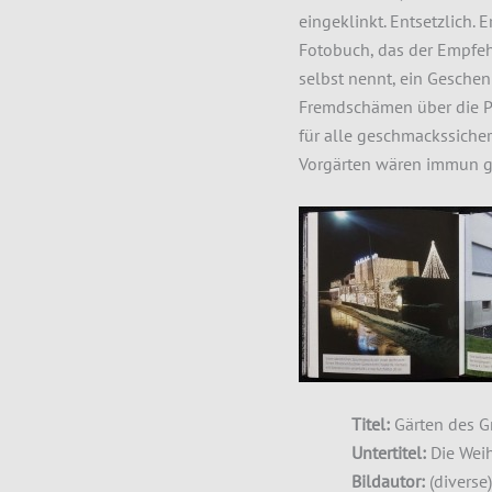
eingeklinkt. Entsetzlich. 
Fotobuch, das der Empfehl
selbst nennt, ein Geschen
Fremdschämen über die Pe
für alle geschmackssicher
Vorgärten wären immun ge
Titel:
Gärten des G
Untertitel:
Die Wei
Bildautor:
(diverse)