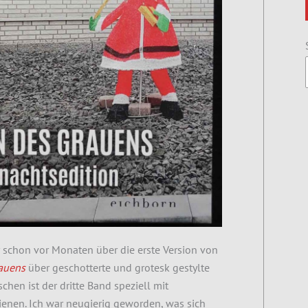
r schon vor Monaten über die erste Version von
rauens
über geschotterte und grotesk gestylte
schen ist der dritte Band speziell mit
ienen.
Ich war neugierig geworden, was sich