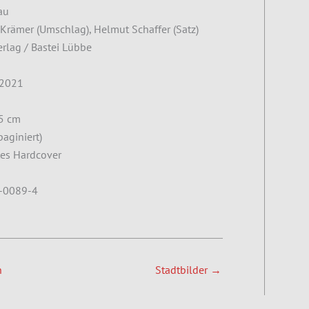
au
rämer (Umschlag), Helmut Schaffer (Satz)
rlag / Bastei Lübbe
2021
,5 cm
aginiert)
rtes Hardcover
-0089-4
n
Stadtbilder
→