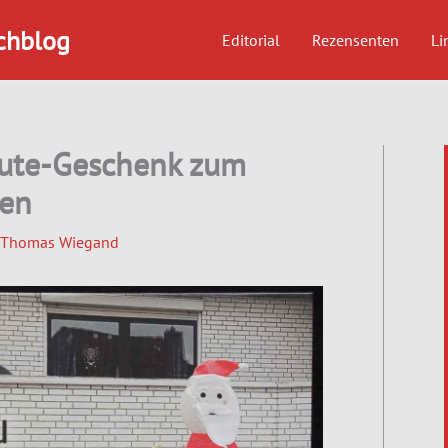
chblog
Editorial
Rezensenten
Li
nute-Geschenk zum
en
Thomas Wiegand