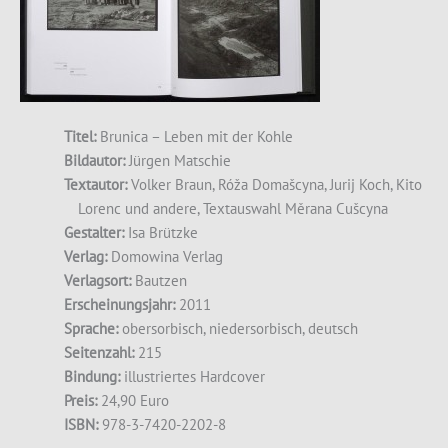
Titel:
Brunica – Leben mit der Kohle
Bildautor:
Jürgen Matschie
Textautor:
Volker Braun, Róža Domašcyna, Jurij Koch, Kito
Lorenc und andere, Textauswahl Měrana Cušcyna
Gestalter:
Isa Brützke
Verlag:
Domowina Verlag
Verlagsort:
Bautzen
Erscheinungsjahr:
2011
Sprache:
obersorbisch, niedersorbisch, deutsch
Seitenzahl:
215
Bindung:
illustriertes Hardcover
Preis:
24,90 Euro
ISBN:
978-3-7420-2202-8