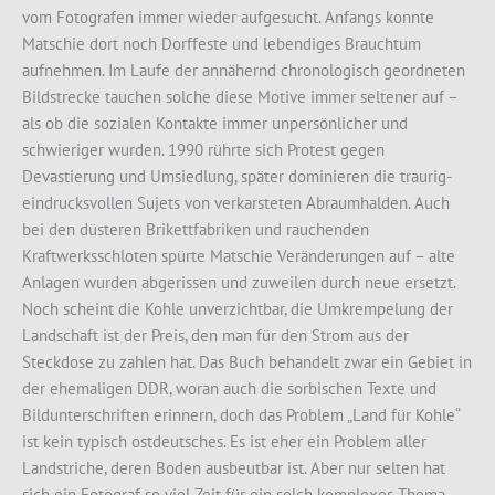
vom Fotografen immer wieder aufgesucht. Anfangs konnte
Matschie dort noch Dorffeste und lebendiges Brauchtum
aufnehmen. Im Laufe der annähernd chronologisch geordneten
Bildstrecke tauchen solche diese Motive immer seltener auf –
als ob die sozialen Kontakte immer unpersönlicher und
schwieriger wurden. 1990 rührte sich Protest gegen
Devastierung und Umsiedlung, später dominieren die traurig-
eindrucksvollen Sujets von verkarsteten Abraumhalden. Auch
bei den düsteren Brikettfabriken und rauchenden
Kraftwerksschloten spürte Matschie Veränderungen auf – alte
Anlagen wurden abgerissen und zuweilen durch neue ersetzt.
Noch scheint die Kohle unverzichtbar, die Umkrempelung der
Landschaft ist der Preis, den man für den Strom aus der
Steckdose zu zahlen hat. Das Buch behandelt zwar ein Gebiet in
der ehemaligen DDR, woran auch die sorbischen Texte und
Bildunterschriften erinnern, doch das Problem „Land für Kohle“
ist kein typisch ostdeutsches. Es ist eher ein Problem aller
Landstriche, deren Boden ausbeutbar ist. Aber nur selten hat
sich ein Fotograf so viel Zeit für ein solch komplexes Thema