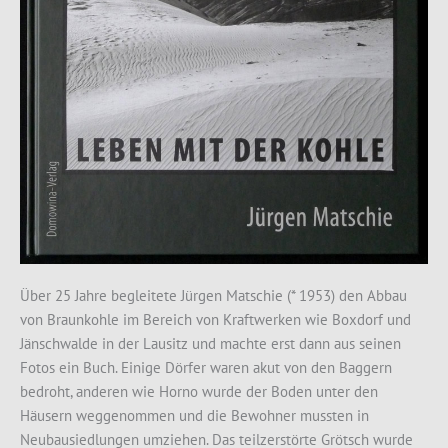
Über 25 Jahre begleitete Jürgen Matschie (* 1953) den Abbau
von Braunkohle im Bereich von Kraftwerken wie Boxdorf und
Jänschwalde in der Lausitz und machte erst dann aus seinen
Fotos ein Buch.
Einige Dörfer waren akut von den Baggern
bedroht, anderen wie Horno wurde der Boden unter den
Häusern weggenommen und die Bewohner mussten in
Neubausiedlungen umziehen. Das teilzerstörte Grötsch wurde