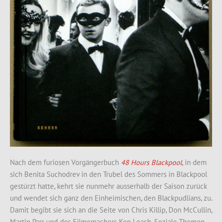
Nach dem furiosen Vorgängerbuch
48 Hours Blackpool
, in dem
sich Benita Suchodrev in den Trubel des Sommers in Blackpool
gestürzt hatte, kehrt sie nunmehr ausserhalb der Saison zurück
und wendet sich ganz den Einheimischen, den Blackpudlians, zu.
Damit begibt sie sich an die Seite von Chris Killip, Don McCullin,
Martin Parr und des Filmemachers Ken Loach. Soziale Themen