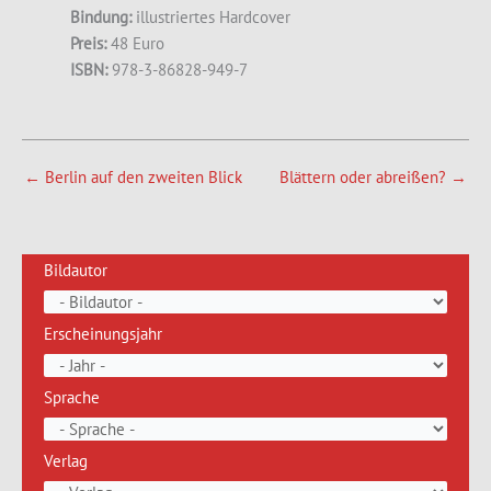
Bindung:
illustriertes Hardcover
Preis:
48 Euro
ISBN:
978-3-86828-949-7
←
Berlin auf den zweiten Blick
Blättern oder abreißen?
→
Bildautor
Erscheinungsjahr
Sprache
Verlag