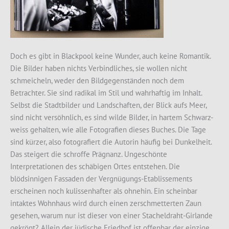
Doch es gibt in Blackpool keine Wunder, auch keine Romantik.
Die Bilder haben nichts Verbindliches, sie wollen nicht
schmeicheln, weder den Bildgegenständen noch dem
Betrachter. Sie sind radikal im Stil und wahrhaftig im Inhalt.
Selbst die Stadtbilder und Landschaften, der Blick aufs Meer,
sind nicht versöhnlich, es sind wilde Bilder, in hartem Schwarz-
weiss gehalten, wie alle Fotografien dieses Buches. Die Tage
sind kürzer, also fotografiert die Autorin häufig bei Dunkelheit.
Das steigert die schroffe Prägnanz. Ungeschönte
Interpretationen des schäbigen Ortes entstehen. Die
blödsinnigen Fassaden der Vergnügungs-Etablissements
erscheinen noch kulissenhafter als ohnehin. Ein scheinbar
intaktes Wohnhaus wird durch einen zerschmetterten Zaun
gesehen, warum nur ist dieser von einer Stacheldraht-Girlande
gekrönt? Allein der jüdische Friedhof ist offenbar der einzige