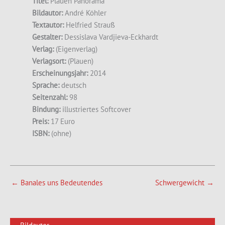
Titel:
Plauen Panorama
Bildautor:
André Köhler
Textautor:
Helfried Strauß
Gestalter:
Dessislava Vardjieva-Eckhardt
Verlag:
(Eigenverlag)
Verlagsort:
(Plauen)
Erscheinungsjahr:
2014
Sprache:
deutsch
Seitenzahl:
98
Bindung:
illustriertes Softcover
Preis:
17 Euro
ISBN:
(ohne)
←
Banales uns Bedeutendes
Schwergewicht
→