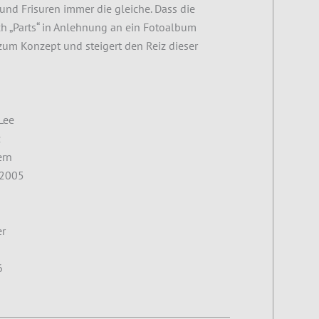
nd Frisuren immer die gleiche. Dass die
ch „Parts“ in Anlehnung an ein Fotoalbum
zum Konzept und steigert den Reiz dieser
 Lee
z
ern
2005
er
6