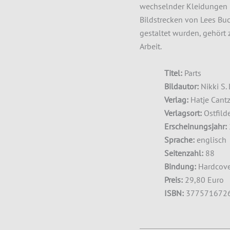
wechselnder Kleidungen u
Bildstrecken von Lees Bu
gestaltet wurden, gehört 
Arbeit.
Titel:
Parts
Bildautor:
Nikki S.
Verlag:
Hatje Cant
Verlagsort:
Ostfild
Erscheinungsjahr:
Sprache:
englisch
Seitenzahl:
88
Bindung:
Hardcov
Preis:
29,80 Euro
ISBN:
377571672