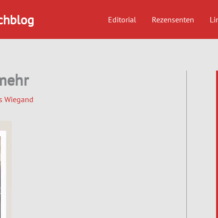
chblog
Editorial
Rezensenten
Li
 mehr
s Wiegand