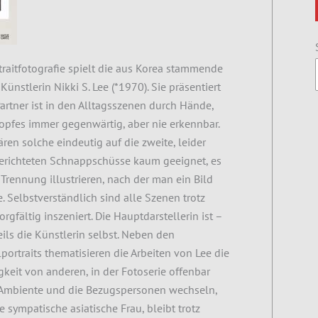
raitfotografie spielt die aus Korea stammende
ünstlerin Nikki S. Lee (*1970).
Sie präsentiert
Partner ist in den Alltagsszenen durch Hände,
opfes immer gegenwärtig, aber nie erkennbar.
en solche eindeutig auf die zweite, leider
erichteten Schnappschüsse kaum geeignet, es
 Trennung illustrieren, nach der man ein Bild
. Selbstverständlich sind alle Szenen trotz
orgfältig inszeniert. Die Hauptdarstellerin ist –
ils die Künstlerin selbst. Neben den
rtraits thematisieren die Arbeiten von Lee die
gkeit von anderen, in der Fotoserie offenbar
Ambiente und die Bezugspersonen wechseln,
 sympatische asiatische Frau, bleibt trotz