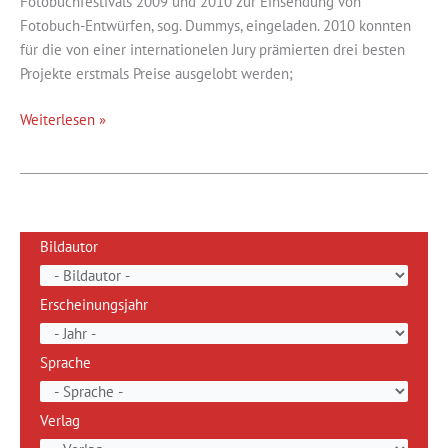
Fotobuchfestivals 2009 und 2010 zur Einsendung von
Fotobuch-Entwürfen, sog. Dummys, eingeladen. 2010 konnten
für die von einer internationelen Jury prämierten drei besten
Projekte erstmals Preise ausgelobt werden;
Vom
Weiterlesen »
„Dummy“
zum
Fotobuch
Bildautor
Erscheinungsjahr
Sprache
Verlag