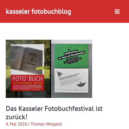
Zum
kasseler fotobuchblog
Inhalt
springen
Das Kasseler Fotobuchfestival ist
zurück!
4. Mai 2018
/
Thomas Wiegand