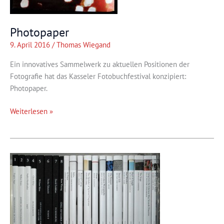
Photopaper
9. April 2016
/
Thomas Wiegand
Ein innovatives Sammelwerk zu aktuellen Positionen der
Fotografie hat das Kasseler Fotobuchfestival konzipiert:
Photopaper.
Photopaper
Weiterlesen »