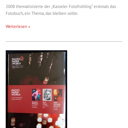
2008 thematisisierte der „Kasseler Fotofrühling“ erstmals das
Fotobuch, ein Thema, das bleiben sollte.
Das
Weiterlesen »
Kasseler
Fotobuchfestival
ist
zurück!