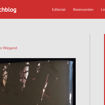
chblog
Editorial
Rezensenten
Li
s Wiegand