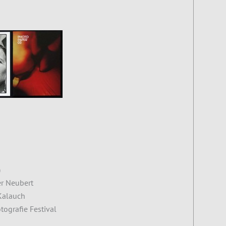
)
er Neubert
Kalauch
tografie Festival