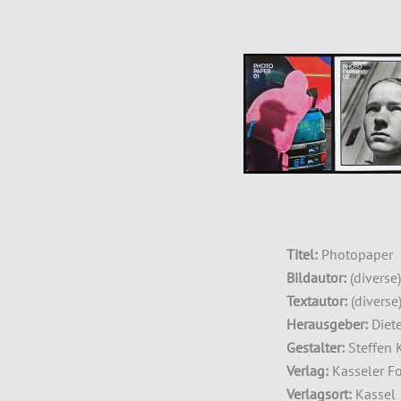
Titel:
Photopaper
Bildautor:
(diverse)
Textautor:
(diverse
Herausgeber:
Diet
Gestalter:
Steffen 
Verlag:
Kasseler Fo
Verlagsort:
Kassel