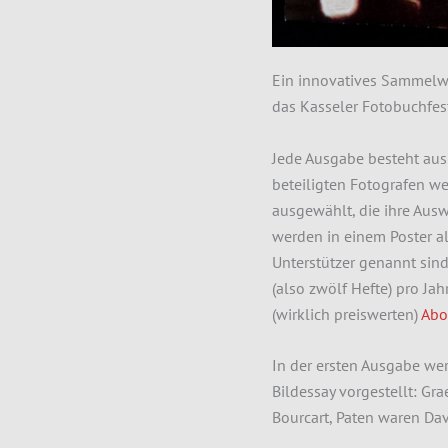
Ein innovatives Sammelwe
das Kasseler Fotobuchfest
Jede Ausgabe besteht aus d
beteiligten Fotografen w
ausgewählt, die ihre Aus
werden in einem Poster al
Unterstützer genannt sind
(also zwölf Hefte) pro J
(wirklich preiswerten)
Abo
In der ersten Ausgabe we
Bildessay vorgestellt: Gr
Bourcart, Paten waren Dav