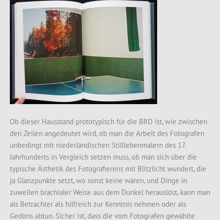
Ob dieser Hausstand prototypisch für die BRD ist, wie zwischen
den Zeilen angedeutet wird, ob man die Arbeit des Fotografen
unbedingt mit niederländischen Stilllebenmalern des 17.
Jahrhunderts in Vergleich setzen muss, ob man sich über die
typische Ästhetik des Fotografierens mit Blitzlicht wundert, die
ja Glanzpunkte setzt, wo sonst keine wären, und Dinge in
zuweilen brachialer Weise aus dem Dunkel herauslöst, kann man
als Betrachter als hilfreich zur Kenntnis nehmen oder als
Gedöns abtun. Sicher ist, dass die vom Fotografen gewählte