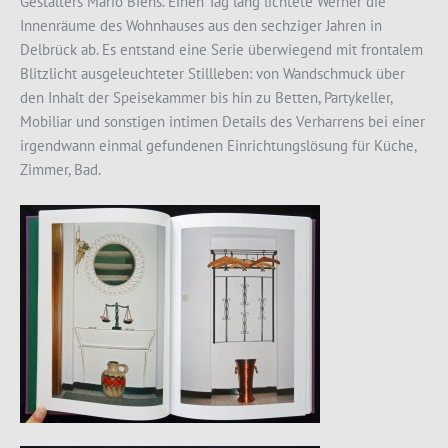
Gestalters Mario Biehs.
Einen Tag lang lichtete Werner die
Innenräume des Wohnhauses aus den sechziger Jahren in
Delbrück ab. Es entstand eine Serie überwiegend mit frontalem
Blitzlicht ausgeleuchteter Stillleben: von Wandschmuck über
den Inhalt der Speisekammer bis hin zu Betten, Partykeller,
Mobiliar und sonstigen intimen Details des Verharrens bei einer
irgendwann einmal gefundenen Einrichtungslösung für Küche,
Zimmer, Bad.