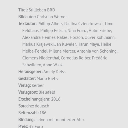
Titel:
Stillleben BRD
Bildautor:
Christian Werner
Textautor:
Philipp Albers, Paulina Czienskowski, Timo
Feldhaus, Philipp Felsch, Nina Franz, Holm Friebe,
Alexandra Heimes, Rafael Horzon, Oliver Kohlmann,
Markus Krajewski, Jan Küveler, Harun Maye, Heike
Melba-Fendel, Milena Mercer, Antonia von Schöning,
Clemens Niedenthal, Cornelius Reiber, Frédéric
Schwilden, Anne Waak
Herausgeber:
Amely Deiss
Gestalter:
Mario Biehs
Verlag:
Kerber
Verlagsort:
Bielefeld
Erscheinungsjahr:
2016
Sprache:
deutsch
Seitenzahl:
186
Bindung:
Leinen mit montierter Abb.
Preis:
35 Euro