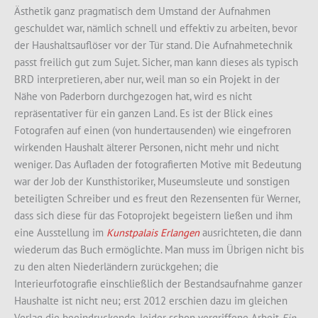
Ästhetik ganz pragmatisch dem Umstand der Aufnahmen
geschuldet war, nämlich schnell und effektiv zu arbeiten, bevor
der Haushaltsauflöser vor der Tür stand. Die Aufnahmetechnik
passt freilich gut zum Sujet. Sicher, man kann dieses als typisch
BRD interpretieren, aber nur, weil man so ein Projekt in der
Nähe von Paderborn durchgezogen hat, wird es nicht
repräsentativer für ein ganzen Land. Es ist der Blick eines
Fotografen auf einen (von hundertausenden) wie eingefroren
wirkenden Haushalt älterer Personen, nicht mehr und nicht
weniger. Das Aufladen der fotografierten Motive mit Bedeutung
war der Job der Kunsthistoriker, Museumsleute und sonstigen
beteiligten Schreiber und es freut den Rezensenten für Werner,
dass sich diese für das Fotoprojekt begeistern ließen und ihm
eine Ausstellung im
Kunstpalais Erlangen
ausrichteten, die dann
wiederum das Buch ermöglichte. Man muss im Übrigen nicht bis
zu den alten Niederländern zurückgehen; die
Interieurfotografie einschließlich der Bestandsaufnahme ganzer
Haushalte ist nicht neu; erst 2012 erschien dazu im gleichen
Verlag die beeindruckende, leider schon vergriffene Arbeit
Ein